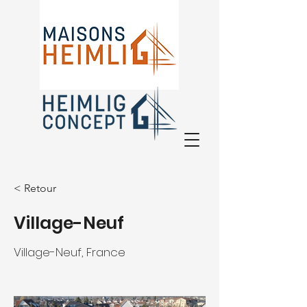
Depuis plus de 30 ans à vos côtés
< Retour
!
Village-Neuf
Village-Neuf, France