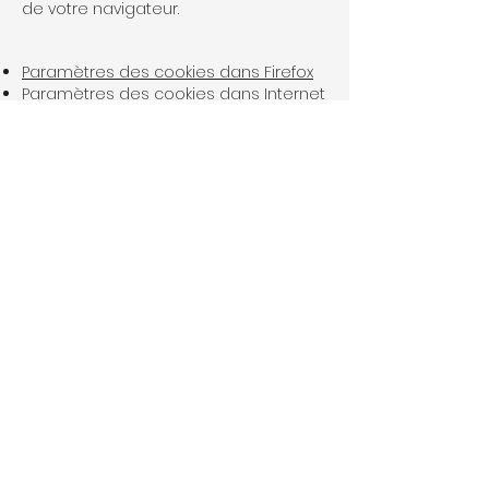
de votre navigateur.
Paramètres des cookies dans Firefox
Paramètres des cookies dans Internet
Explorer
Paramètres des cookies dans Google
Chrome
Paramètres des cookies dans Safari
(OS X)
Paramètres des cookies dans Safari
(iOS)
Paramètres des cookies dans Android
Pour refuser et empêcher que vos
données soient utilisées par Google
Analytics sur tous les sites Web,
consultez les instructions suivantes :
https://tools.google.com/dlpage/gaop
tout?hl=fr
Il se peut que nous modifiions cette