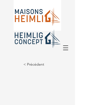
Depuis plus de 30 ans à vos côtés
< Précédent
!