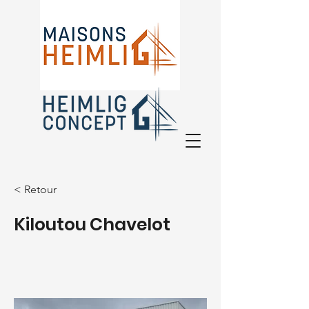
Depuis plus de 30 ans à vos côtés
< Retour
!
Kiloutou Chavelot