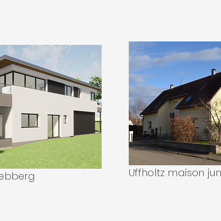
Uffholtz maison j
Rebberg