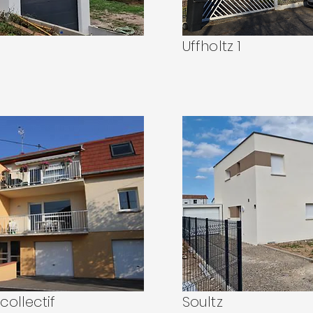
Uffholtz 1
ollectif
Soultz