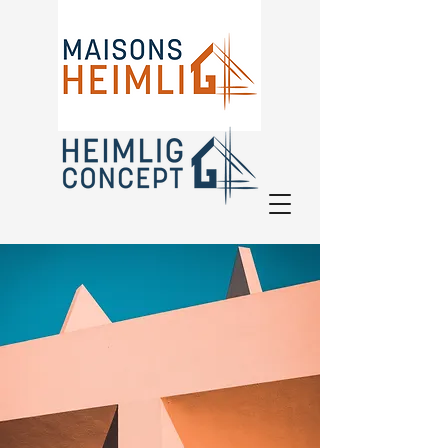
Depuis plus de 30 ans à vos côtés
!