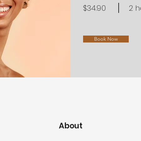
$34.90
2 h
Book Now
About